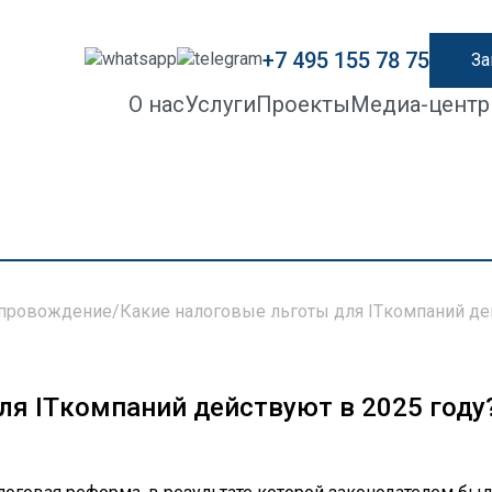
+7 495 155 78 75
За
О нас
Услуги
Проекты
Медиа-центр
опровождение
/
Какие налоговые льготы для ITкомпаний де
ля ITкомпаний действуют в 2025 году