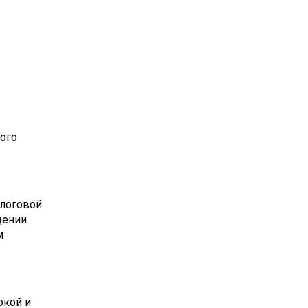
ного
алоговой
дении
м
окой и