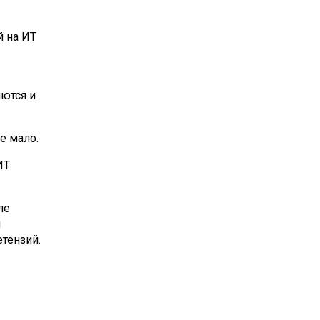
й на ИТ
ются и
е мало.
ИТ
ле
я
тензий.