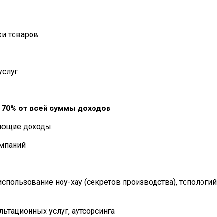
ки товаров
услуг
 70% от всей суммы доходов
ующие доходы:
омпаний
спользование ноу-хау (секретов производства), топологий
льтационных услуг, аутсорсинга