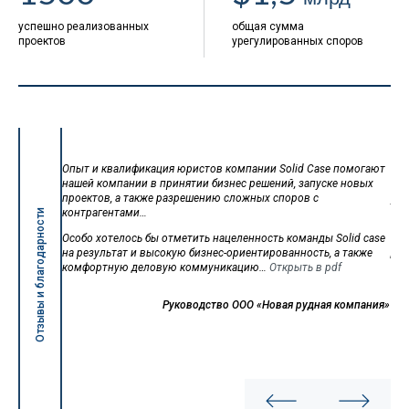
успешно реализованных
общая сумма
проектов
урегулированных споров
Опыт и квалификация юристов компании Sol­id Case помогают
Мы 
нашей компании в принятии бизнес решений, запуске новых
ком
проектов, а также разрешению сложных споров с
уре
контрагентами…
Отзывы и благодарности
Юри
Особо хотелось бы отметить нацеленность команды Sol­id case
при
на результат и высокую бизнес-ориентированность, а также
для
комфортную деловую коммуникацию…
Открыть в pdf
Отк
Руководство ООО «Новая рудная компания»