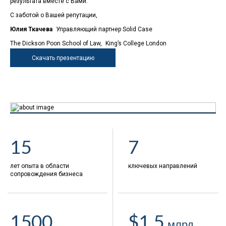
результата вместе с Вами.
С заботой о Вашей репутации,
Юлия Ткачева
Управляющий партнер Sol­id Case
The Dick­son Poon School of Law, King’s Col­lege Lon­don
Скачать презентацию
15
7
лет опыта в области
ключевых направлений
сопровождения бизнеса
1500
$1,5
млрд