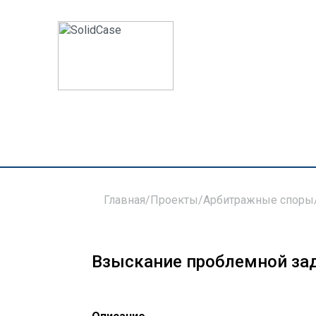
Главная
/
Проекты
/
Арбитражные споры
Взыскание проблемной зад