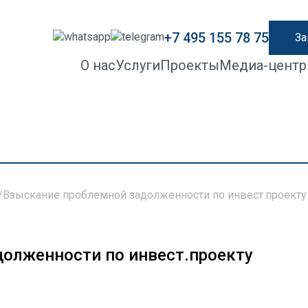
+7 495 155 78 75
За
О нас
Услуги
Проекты
Медиа-центр
/
Взыскание проблемной задолженности по инвест.проекту
олженности по инвест.проекту